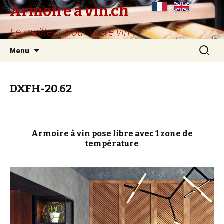
Armoire à vin.ch
Le meilleur pour votre vin !
Aller
Recherc
Menu
au
contenu
principal
DXFH-20.62
Armoire à vin pose libre avec 1 zone de
température