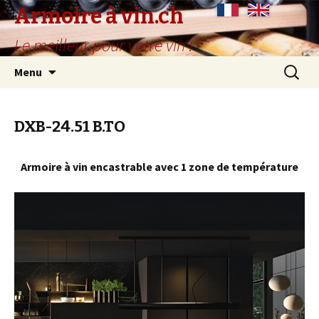
Armoire à vin.ch
Le meilleur pour votre vin !
Aller
Recherc
Menu
au
contenu
principal
DXB-24.51 B.TO
Armoire à vin encastrable avec 1 zone de température