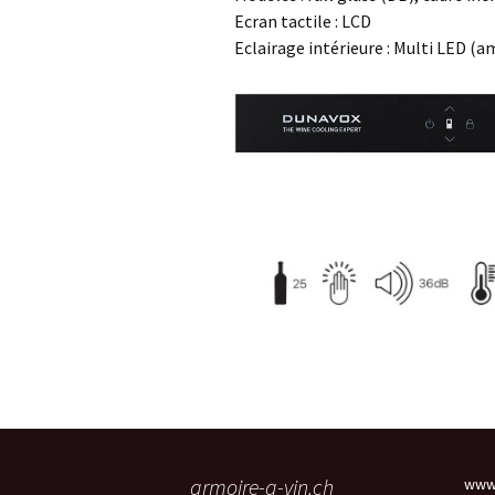
Ecran tactile : LCD
Eclairage intérieure : Multi LED (a
armoire-a-vin.ch
www.