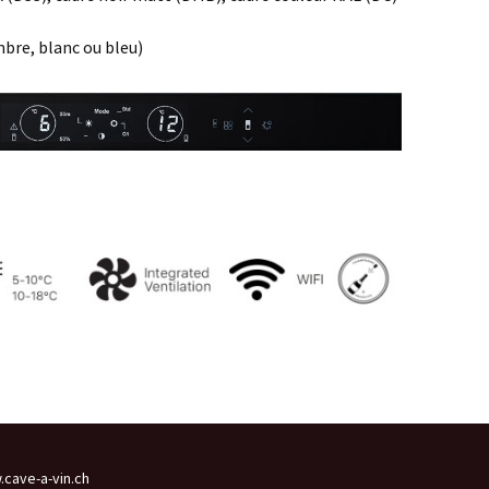
mbre, blanc ou bleu)
cave-a-vin.ch