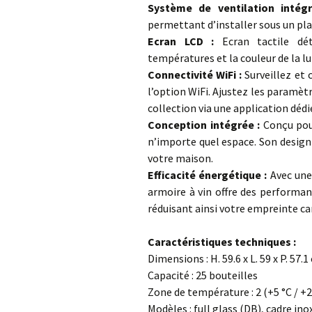
Système de ventilation intég
permettant d’installer sous un plan
Ecran LCD :
Ecran tactile dét
températures et la couleur de la l
Connectivité WiFi :
Surveillez et
l’option WiFi. Ajustez les paramèt
collection via une application déd
Conception intégrée :
Conçu pour
n’importe quel espace. Son design
votre maison.
Efficacité énergétique :
Avec une
armoire à vin offre des performa
réduisant ainsi votre empreinte c
Caractéristiques techniques :
Dimensions : H. 59.6 x L. 59 x P. 57.
Capacité : 25 bouteilles
Zone de température : 2 (+5 °C / +
Modèles : full glass (DB), cadre in