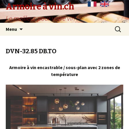
Armoire à vin.ch
Le meilleur pour votre vin !
Aller
Recherc
Menu
au
contenu
principal
DVN-32.85 DB.TO
Armoire à vin encastrable / sous-plan avec 2 zones de
température