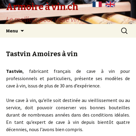
Armoire à vin.ch
Le meilleur pour votre vin !
Aller
Recherc
Menu
au
contenu
principal
Tastvin Amoires à vin
Tastvin
, fabricant français de cave à vin pour
professionnels et particuliers, présente ses modèles de
cave à vin, issus de plus de 30 ans d’expérience.
Une cave à vin, qu’elle soit destinée au vieillissement ou au
service, doit pouvoir conserver vos bonnes bouteilles
durant de nombreuses années dans des conditions idéales.
En tant qu’expert de cave à vin depuis bientôt quatre
décennies, nous l’avons bien compris.