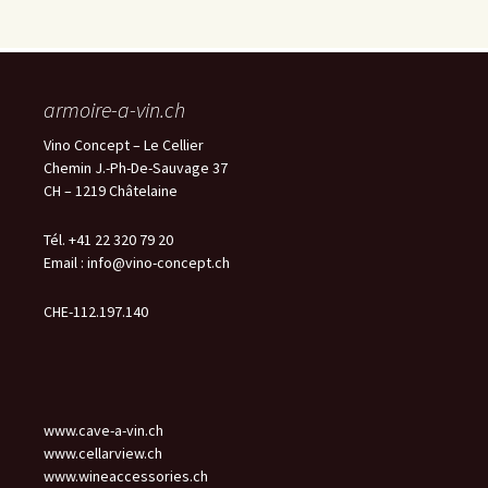
armoire-a-vin.ch
Vino Concept – Le Cellier
Chemin J.-Ph-De-Sauvage 37
CH – 1219 Châtelaine
Tél. +41 22 320 79 20
Email :
info@vino-concept.ch
CHE-112.197.140
www.cave-a-vin.ch
www.cellarview.ch
www.wineaccessories.ch