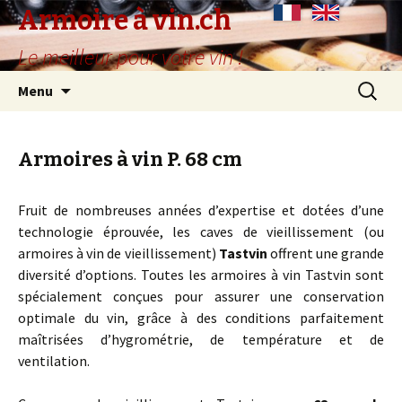
Armoire à vin.ch
Le meilleur pour votre vin !
Aller
Recherc
Menu
au
contenu
principal
Armoires à vin P. 68 cm
Fruit de nombreuses années d’expertise et dotées d’une
technologie éprouvée, les caves de vieillissement (ou
armoires à vin de vieillissement)
Tastvin
offrent une grande
diversité d’options. Toutes les armoires à vin Tastvin sont
spécialement conçues pour assurer une conservation
optimale du vin, grâce à des conditions parfaitement
maîtrisées d’hygrométrie, de température et de
ventilation.