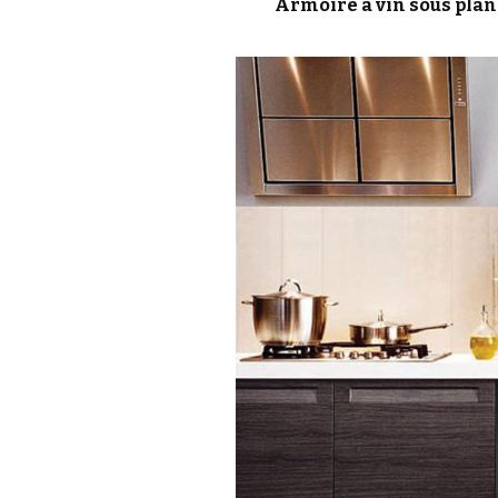
Armoire à vin sous plan 
T
T
T
T
T
T