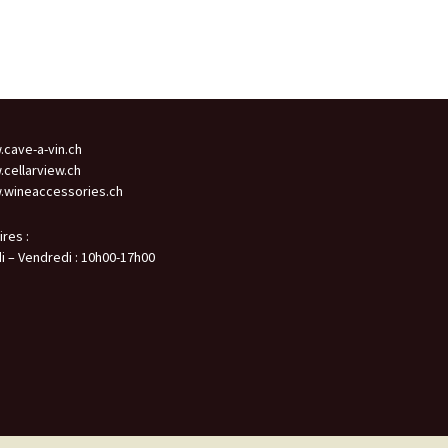
cave-a-vin.ch
cellarview.ch
wineaccessories.ch
ires :
i – Vendredi : 10h00-17h00