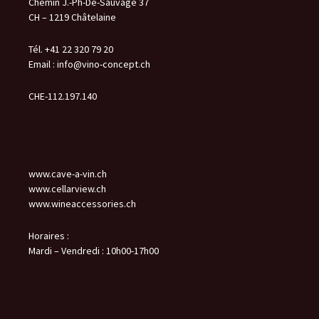
Chemin J.-Ph-De-Sauvage 37
CH – 1219 Châtelaine
Tél. +41 22 320 79 20
Email :
info@vino-concept.ch
CHE-112.197.140
www.cave-a-vin.ch
www.cellarview.ch
www.wineaccessories.ch
Horaires :
Mardi – Vendredi : 10h00-17h00