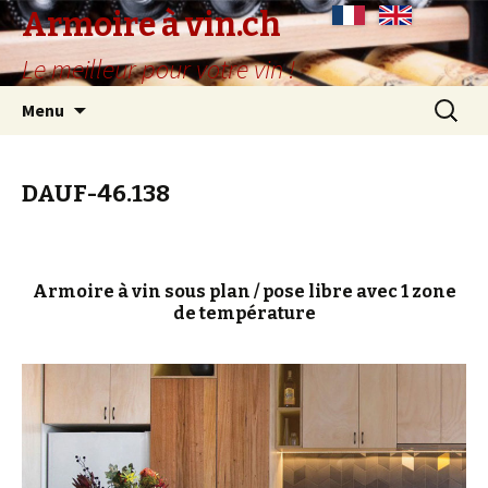
Armoire à vin.ch
Le meilleur pour votre vin !
Aller
Recherc
Menu
au
contenu
principal
DAUF-46.138
Armoire à vin sous plan / pose libre avec 1 zone
de température