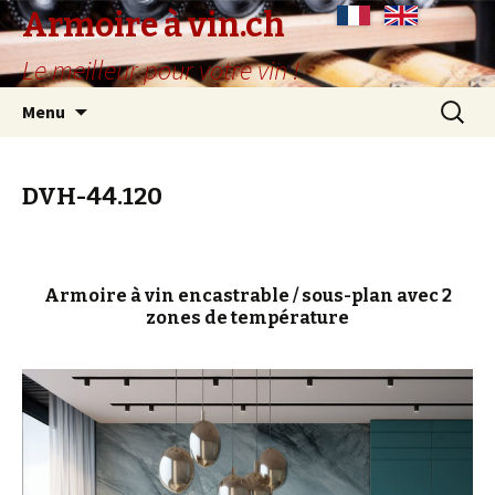
Armoire à vin.ch
Le meilleur pour votre vin !
Aller
Recherc
Menu
au
contenu
principal
DVH-44.120
Armoire à vin encastrable / sous-plan avec 2
zones de température