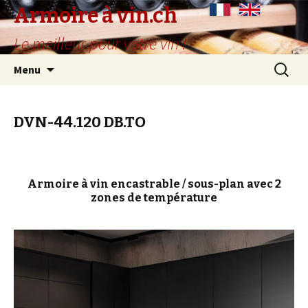
Armoire à vin.ch
Le meilleur pour votre vin !
Aller
Recherc
Menu
au
contenu
principal
DVN-44.120 DB.TO
Armoire à vin encastrable / sous-plan avec 2
zones de température