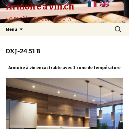
Armoire à vin.ch
Le meilleur pour votre vin !
Aller
Recherc
Menu
au
contenu
principal
DXJ-24.51 B
Armoire à vin encastrable avec 1 zone de température