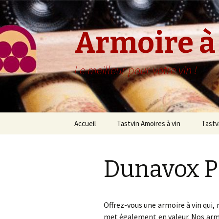
Armoire à
Le meilleur pour votre vin !
Aller
Accueil
Tastvin Amoires à vin
Tastv
au
contenu
Armoires à vin 50 cm
T
principal
Dunavox 
Armoires à vin 68 cm
T
T
Tastvin Clayettes
T
T
Offrez-vous une armoire à vin qui,
Tastvin Présentation
T
T
T
met également en valeur. Nos armo