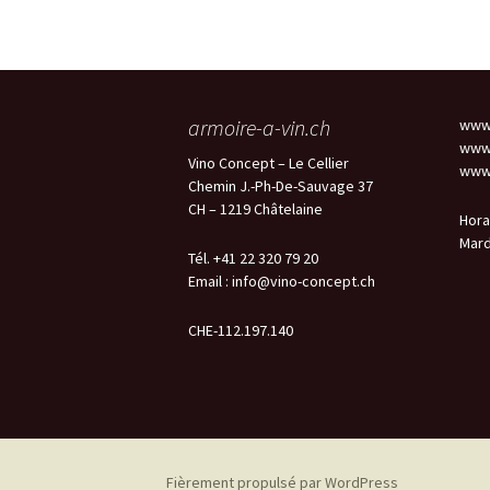
armoire-a-vin.ch
www.
www.
Vino Concept – Le Cellier
www.
Chemin J.-Ph-De-Sauvage 37
CH – 1219 Châtelaine
Hora
Mard
Tél. +41 22 320 79 20
Email :
info@vino-concept.ch
CHE-112.197.140
Fièrement propulsé par WordPress