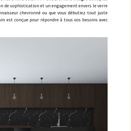
ion de sophistication et un engagement envers le verre
astvin T.220.V
astvin VW.14
Dunavox Champagne
onnaisseur chevronné ou que vous débutiez tout juste
 vin est conçue pour répondre à tous vos besoins avec
astvin T.250.V
astvin VW.18
astvin VW.22
astvin VW.25