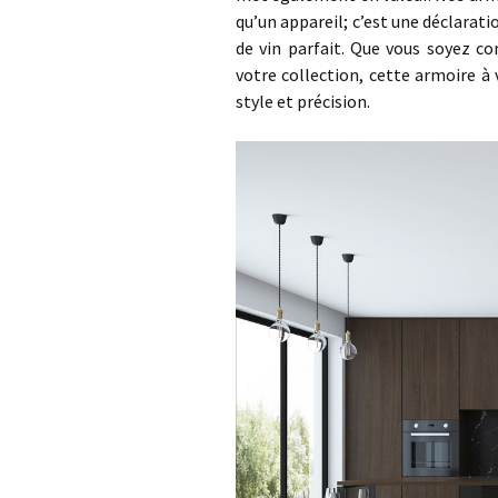
qu’un appareil; c’est une déclarat
T
T
de vin parfait. Que vous soyez c
votre collection, cette armoire à
T
T
style et précision.
T
T