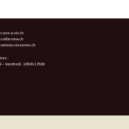
cave-a-vin.ch
cellarview.ch
wineaccessories.ch
ires :
i – Vendredi : 10h00-17h00