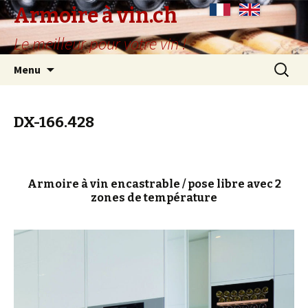
Armoire à vin.ch
Le meilleur pour votre vin !
Aller
Recherc
Menu
au
contenu
principal
DX-166.428
Armoire à vin encastrable / pose libre avec 2
zones de température