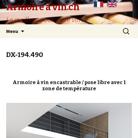
Armoire à vin.ch
Le meilleur pour votre vin !
Aller
Recherc
Menu
au
contenu
principal
DX-194.490
Armoire à vin encastrable / pose libre avec 1
zone de température