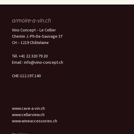
armoire-a-vin.ch
Vino Concept – Le Cellier
Chemin J.-Ph-De-Sauvage 37
CH – 1219 Châtelaine
Tél. +41 22 320 79 20
Email :
info@vino-concept.ch
CHE-112.197.140
www.cave-a-vin.ch
www.cellarview.ch
www.wineaccessories.ch