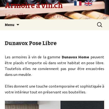
Armoire à vin.ch
Le meilleur pour votre vin !
Aller
Recherc
Menu
au
contenu
principal
Dunavox Pose Libre
Les armoires à vin de la gamme
Dunavox Home
peuvent
être placés n’importe où dans votre habitat en pose libre.
Toutefois elles ne conviennent pas pour être encastrées
dans un meuble.
Elles donnent une touche contemporaine et sophistiquée à
votre intérieur tout en préservant vos bouteilles.