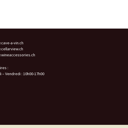
cave-a-vin.ch
cellarview.ch
wineaccessories.ch
ires :
i – Vendredi : 10h00-17h00