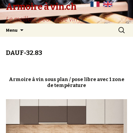
Armoire à vin.ch
Le meilleur pour votre vin !
Aller
Recherc
Menu
au
contenu
principal
DAUF-32.83
Armoire à vin sous plan / pose libre avec 1 zone
de température