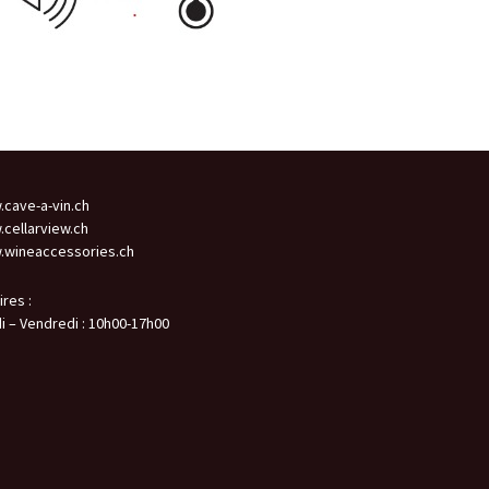
cave-a-vin.ch
cellarview.ch
wineaccessories.ch
ires :
i – Vendredi : 10h00-17h00